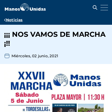
Pasar
al
contenido
principal
Ruta
Noticias
de
¡¡¡ NOS VAMOS DE MARCHA
navegación
¡!!
Miércoles, 02 junio, 2021