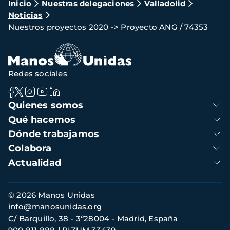
Ruta
Inicio
Nuestras delegaciones
Valladolid
Noticias
de
Nuestros proyectos 2020 -> Proyecto ANG / 74353
navegación
Redes sociales
Navegación
Quienes somos
principal
Qué hacemos
Dónde trabajamos
Colabora
Actualidad
Información
© 2026 Manos Unidas
de
info@manosunidas.org
contacto
C/ Barquillo, 38 - 3º28004 - Madrid, España