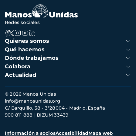
Redes sociales
Navegación
Quienes somos
principal
Qué hacemos
Dónde trabajamos
Colabora
Actualidad
Información
© 2026 Manos Unidas
de
info@manosunidas.org
contacto
C/ Barquillo, 38 - 3º28004 - Madrid, España
900 811 888
BIZUM 33439
Menú
Información a socios
Accesibilidad
Mapa web