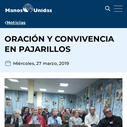
Pasar
al
contenido
principal
Ruta
Noticias
de
ORACIÓN Y CONVIVENCIA
navegación
EN PAJARILLOS
Miércoles, 27 marzo, 2019