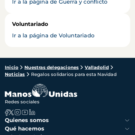
Ir a la página de Guerra y conflicto
Voluntariado
Ir a la página de Voluntariado
Ruta
Inicio
Nuestras delegaciones
Valladolid
Noticias
Regalos solidarios para esta Navidad
de
navegación
Redes sociales
Navegación
Quienes somos
principal
Qué hacemos