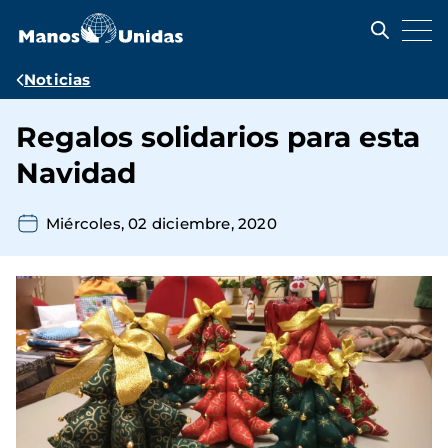
Pasar
al
contenido
principal
Ruta
Noticias
de
Regalos solidarios para esta
navegación
Navidad
Miércoles, 02 diciembre, 2020