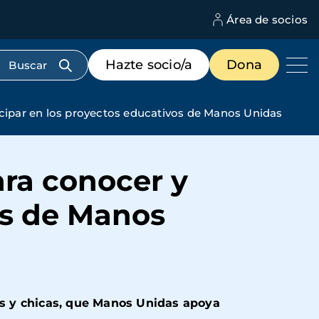
Área de socios
M
d
c
Menú
Hazte socio/a
Dona
d
de
us
destacados
cabecera
icipar en los proyectos educativos de Manos Unidas
ara conocer y
os de Manos
cos y chicas, que Manos Unidas apoya