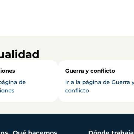
ualidad
iones
Guerra y conflicto
 página de
Ir a la página de Guerra 
iones
conflicto
mos
Qué hacemos
Dónde trabaj