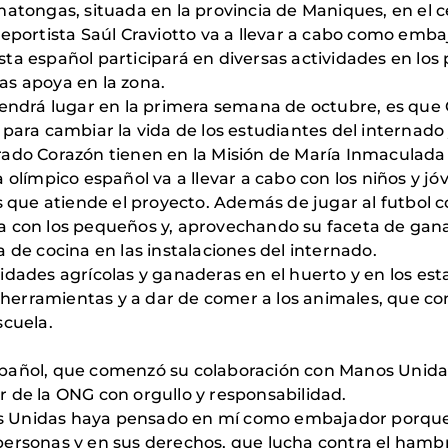
ngas, situada en la provincia de Maniques, en el cent
 deportista Saúl Craviotto va a llevar a cabo como emb
sta español participará en diversas actividades en los
as apoya en la zona.
tendrá lugar en la primera semana de octubre, es que C
 para cambiar la vida de los estudiantes del internado
grado Corazón tienen en la Misión de María Inmaculad
a olímpico español va a llevar a cabo con los niños y jó
as que atiende el proyecto. Además de jugar al futbol co
ca con los pequeños y, aprovechando su faceta de ga
 de cocina en las instalaciones del internado.
idades agrícolas y ganaderas en el huerto y en los esta
erramientas y a dar de comer a los animales, que con
escuela.
spañol, que comenzó su colaboración con Manos Unidas
e la ONG con orgullo y responsabilidad.
s Unidas haya pensado en mí como embajador porqu
personas y en sus derechos, que lucha contra el hamb