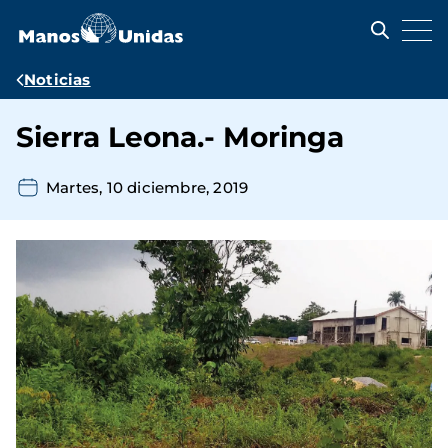
Pasar
al
contenido
principal
Ruta
Noticias
de
Sierra Leona.- Moringa
navegación
Martes, 10 diciembre, 2019