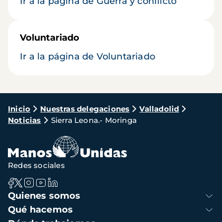
Ir a la página de Guerra y conflicto
Voluntariado
Ir a la página de Voluntariado
Ruta
Inicio
Nuestras delegaciones
Valladolid
Noticias
Sierra Leona.- Moringa
de
navegación
Redes sociales
Navegación
Quienes somos
principal
Qué hacemos