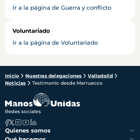
Ir a la página de Guerra y conflicto
Voluntariado
Ir a la página de Voluntariado
Ruta
Inicio
Nuestras delegaciones
Valladolid
Noticias
Testimonio desde Marruecos
de
navegación
Redes sociales
Navegación
Quienes somos
principal
Qué hacemos