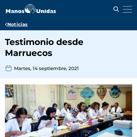
Pasar
al
contenido
principal
Ruta
Noticias
de
Testimonio desde
navegación
Marruecos
Martes, 14 septiembre, 2021