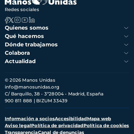
Redes sociales
Navegación
Quienes somos
principal
Qué hacemos
Dónde trabajamos
Colabora
Actualidad
Información
© 2026 Manos Unidas
de
info@manosunidas.org
contacto
C/ Barquillo, 38 - 3º28004 - Madrid, España
900 811 888
BIZUM 33439
Menú
Información a socios
Accesibilidad
Mapa web
secundario
Aviso legal
Política de privacidad
Política de cookies
Transparencia
Canal de denuncias