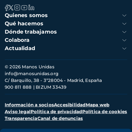
Navegación
Quienes somos
principal
Qué hacemos
Dónde trabajamos
Colabora
Actualidad
Información
© 2026 Manos Unidas
de
info@manosunidas.org
contacto
C/ Barquillo, 38 - 3º28004 - Madrid, España
900 811 888
BIZUM 33439
Menú
Información a socios
Accesibilidad
Mapa web
secundario
Aviso legal
Política de privacidad
Política de cookies
Transparencia
Canal de denuncias