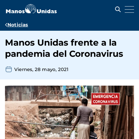
Pasar
al
contenido
principal
Ruta
Noticias
de
Manos Unidas frente a la
navegación
pandemia del Coronavirus
Viernes, 28 mayo, 2021