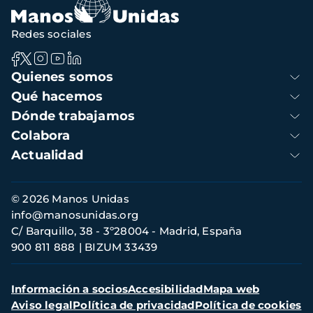
Redes sociales
Navegación
Quienes somos
principal
Qué hacemos
Dónde trabajamos
Colabora
Actualidad
Información
© 2026 Manos Unidas
de
info@manosunidas.org
contacto
C/ Barquillo, 38 - 3º28004 - Madrid, España
900 811 888
BIZUM 33439
Menú
Información a socios
Accesibilidad
Mapa web
secundario
Aviso legal
Política de privacidad
Política de cookies