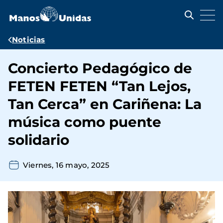
Pasar
al
contenido
principal
Ruta
Noticias
de
Concierto Pedagógico de
navegación
FETEN FETEN “Tan Lejos,
Tan Cerca” en Cariñena: La
música como puente
solidario
Viernes, 16 mayo, 2025