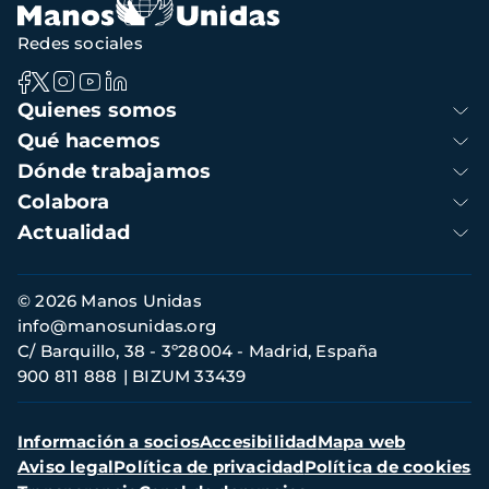
Redes sociales
Navegación
Quienes somos
principal
Qué hacemos
Dónde trabajamos
Colabora
Actualidad
Información
© 2026 Manos Unidas
de
info@manosunidas.org
contacto
C/ Barquillo, 38 - 3º28004 - Madrid, España
900 811 888
BIZUM 33439
Menú
Información a socios
Accesibilidad
Mapa web
secundario
Aviso legal
Política de privacidad
Política de cookies