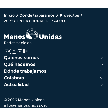
Ruta
Inicio
Dónde trabajamos
Proyectos
2015: CENTRO RURAL DE SALUD
de
navegación
Redes sociales
Navegación
Quienes somos
principal
Qué hacemos
Dónde trabajamos
Colabora
Actualidad
Información
© 2026 Manos Unidas
de
info@manosunidas.org