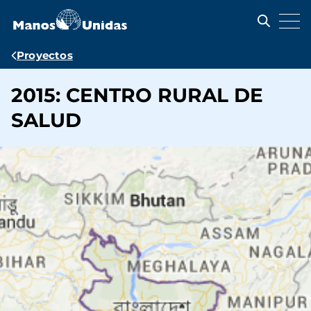
Pasar
al
contenido
principal
Ruta
Proyectos
de
2015: CENTRO RURAL DE
navegación
SALUD