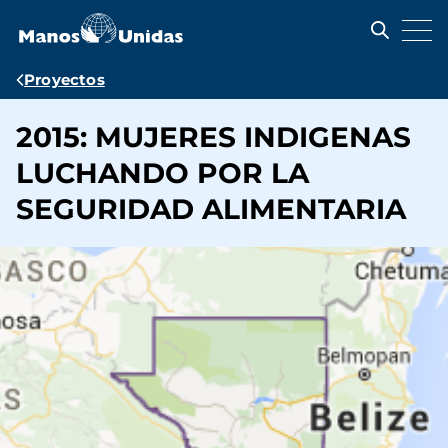
Pasar
al
contenido
principal
Ruta
Proyectos
de
2015: MUJERES INDIGENAS
navegación
LUCHANDO POR LA
SEGURIDAD ALIMENTARIA