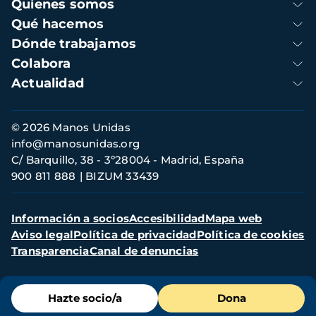
Navegación
Quienes somos
principal
Qué hacemos
Dónde trabajamos
Colabora
Actualidad
Información
© 2026 Manos Unidas
de
info@manosunidas.org
contacto
C/ Barquillo, 38 - 3º28004 - Madrid, España
900 811 888
BIZUM 33439
Menú
Información a socios
Accesibilidad
Mapa web
secundario
Aviso legal
Política de privacidad
Política de cookies
Transparencia
Canal de denuncias
Menú
Hazte socio/a
Dona
de