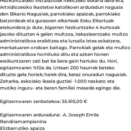
Hezkuntzarako instalazioak irekitzeko eskaria dela-eta,
Artxidiozesiko ikastetxe katolikoen arduradun nagusia
den Bikario Nagusiak, parrokiako apaizak, parrokiako
batzordeak eta gurasoen elkarteak Esku Elkartuak
erakundera jo dute, bigarren hezkuntzako 4 kurtsoak
jasoko dituzten 4 gelen multzoa, irakasleentzako multzo
administratiboa eraikitzea eta lursaila ixtea eskatzera,
merkatuaren ondoan baitago. Parrokiak gelak eta multzo
administratiboa hornituko ditu eta azken honen
eraikuntzaren zati bat be bere gain hartuko du. Hori,
egitasmoaren %10a da. Urtean 200 haurrek beteko
dituzte gela horiek; haiek dira, beraz onuradun nagusiak.
Zeharka, eskolako ikasle guztiei -1.000 neskato eta
mutiko inguru- eta beren familiei mesede egingo die.
Egitasmoaren zenbatekoa: 55.615,00 €
Egitasmoaren arduraduna: A. Joseph Emile
Randriamampianina
Elizbarrutiko apaiza