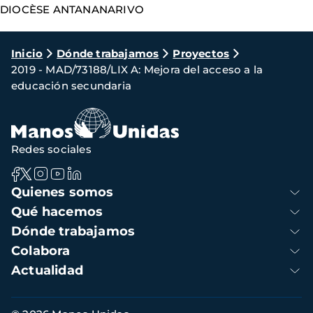
DIOCÈSE ANTANANARIVO
Ruta
Inicio
Dónde trabajamos
Proyectos
2019 - MAD/73188/LIX A: Mejora del acceso a la
de
educación secundaria
navegación
Redes sociales
Navegación
Quienes somos
principal
Qué hacemos
Dónde trabajamos
Colabora
Actualidad
Información