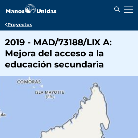
Pasar
al
contenido
principal
Ruta
Proyectos
de
2019 - MAD/73188/LIX A:
navegación
Mejora del acceso a la
educación secundaria