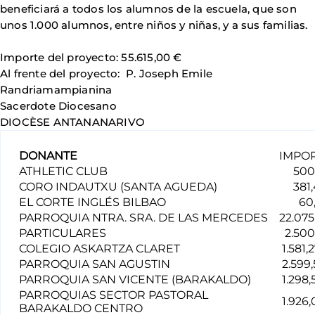
beneficiará a todos los alumnos de la escuela, que son
unos 1.000 alumnos, entre niños y niñas, y a sus familias.
Importe del proyecto: 55.615,00 €
Al frente del proyecto: P. Joseph Emile
Randriamampianina
Sacerdote Diocesano
DIOCÈSE ANTANANARIVO
DONANTE
IMPO
ATHLETIC CLUB
500,
CORO INDAUTXU (SANTA AGUEDA)
381,
EL CORTE INGLÉS BILBAO
60,
PARROQUIA NTRA. SRA. DE LAS MERCEDES
22.075
PARTICULARES
2.500
COLEGIO ASKARTZA CLARET
1.581,
PARROQUIA SAN AGUSTIN
2.599,
PARROQUIA SAN VICENTE (BARAKALDO)
1.298,
PARROQUIAS SECTOR PASTORAL
1.926,
BARAKALDO CENTRO