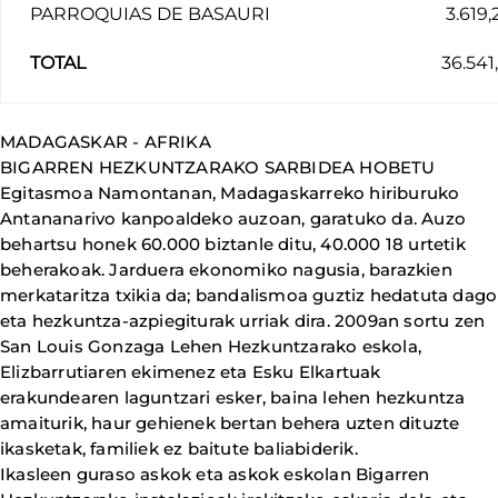
PARROQUIAS DE BASAURI
3.619,
TOTAL
36.541
MADAGASKAR - AFRIKA
BIGARREN HEZKUNTZARAKO SARBIDEA HOBETU
Egitasmoa Namontanan, Madagaskarreko hiriburuko
Antananarivo kanpoaldeko auzoan, garatuko da. Auzo
behartsu honek 60.000 biztanle ditu, 40.000 18 urtetik
beherakoak. Jarduera ekonomiko nagusia, barazkien
merkataritza txikia da; bandalismoa guztiz hedatuta dago
eta hezkuntza-azpiegiturak urriak dira. 2009an sortu zen
San Louis Gonzaga Lehen Hezkuntzarako eskola,
Elizbarrutiaren ekimenez eta Esku Elkartuak
erakundearen laguntzari esker, baina lehen hezkuntza
amaiturik, haur gehienek bertan behera uzten dituzte
ikasketak, familiek ez baitute baliabiderik.
Ikasleen guraso askok eta askok eskolan Bigarren