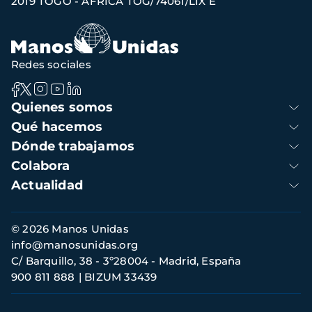
2019 TOGO - ÁFRICA TOG/74061/LIX E
de
navegación
Redes sociales
Navegación
Quienes somos
principal
Qué hacemos
Dónde trabajamos
Colabora
Actualidad
Información
© 2026 Manos Unidas
de
info@manosunidas.org
contacto
C/ Barquillo, 38 - 3º28004 - Madrid, España
900 811 888
BIZUM 33439