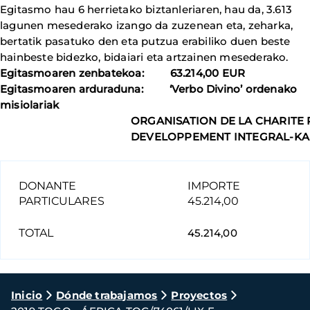
Egitasmo hau 6 herrietako biztanleriaren, hau da, 3.613
lagunen mesederako izango da zuzenean eta, zeharka,
bertatik pasatuko den eta putzua erabiliko duen beste
hainbeste bidezko, bidaiari eta artzainen mesederako.
Egitasmoaren zenbatekoa: 63.214,00 EUR
Egitasmoaren arduraduna: ‘Verbo Divino’ ordenako
misiolariak
ORGANISATION DE LA CHARITE
DEVELOPPEMENT INTEGRAL-K
DONANTE
IMPORTE
PARTICULARES
45.214,00
TOTAL
45.214,00
Ruta
Inicio
Dónde trabajamos
Proyectos