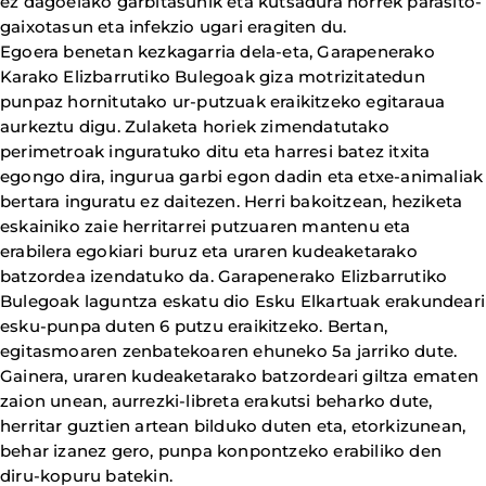
ez dagoelako garbitasunik eta kutsadura horrek parasito-
gaixotasun eta infekzio ugari eragiten du.
Egoera benetan kezkagarria dela-eta, Garapenerako
Karako Elizbarrutiko Bulegoak giza motrizitatedun
punpaz hornitutako ur-putzuak eraikitzeko egitaraua
aurkeztu digu. Zulaketa horiek zimendatutako
perimetroak inguratuko ditu eta harresi batez itxita
egongo dira, ingurua garbi egon dadin eta etxe-animaliak
bertara inguratu ez daitezen. Herri bakoitzean, heziketa
eskainiko zaie herritarrei putzuaren mantenu eta
erabilera egokiari buruz eta uraren kudeaketarako
batzordea izendatuko da. Garapenerako Elizbarrutiko
Bulegoak laguntza eskatu dio Esku Elkartuak erakundeari
esku-punpa duten 6 putzu eraikitzeko. Bertan,
egitasmoaren zenbatekoaren ehuneko 5a jarriko dute.
Gainera, uraren kudeaketarako batzordeari giltza ematen
zaion unean, aurrezki-libreta erakutsi beharko dute,
herritar guztien artean bilduko duten eta, etorkizunean,
behar izanez gero, punpa konpontzeko erabiliko den
diru-kopuru batekin.