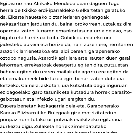
Egitasmo hau Afrikako Mendebaldean dagoen Togo
herrialde txikiko erdi-iparraldeko 6 elkartetan garatuko
da. Elkarte hauetako biztanleriaren gehiengoak
nekazaritzan jarduten du, baina, orokorrean, uztak ez dira
oparoak izaten, lurraren emankortasuna urria delako, oso
higatu eta harritsua baita. Gutxik du edateko ura
jadesteko aukera eta horixe da, hain zuzen ere, herritarren
arazorik larrienetakoa eta, aldi berean, garapenerako
oztopo nagusia. Azarotik apirilera arte irauten duen garai
lehorrean, errekastoak desagertu egiten dira, putzuetan
behera egiten du uraren mailak eta agortu ere egiten da
eta emakumeek bide luzea egin behar izaten dute ura
lortzeko. Gainera, askotan, ura kutsatuta dago inguruan
ez dagoelako garbitasunik eta kutsadura horrek parasito-
gaixotasun eta infekzio ugari eragiten du.
Egoera benetan kezkagarria dela-eta, Garapenerako
Karako Elizbarrutiko Bulegoak giza motrizitatedun
punpaz hornitutako ur-putzuak eraikitzeko egitaraua
aurkeztu digu. Zulaketa horiek zimendatutako