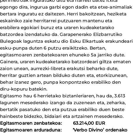
perimetroak inguratuko ditu eta harresi batez itxita
egongo dira, ingurua garbi egon dadin eta etxe-animaliak
bertara inguratu ez daitezen. Herri bakoitzean, heziketa
eskainiko zaie herritarrei putzuaren mantenu eta
erabilera egokiari buruz eta uraren kudeaketarako
batzordea izendatuko da. Garapenerako Elizbarrutiko
Bulegoak laguntza eskatu dio Esku Elkartuak erakundeari
esku-punpa duten 6 putzu eraikitzeko. Bertan,
egitasmoaren zenbatekoaren ehuneko 5a jarriko dute.
Gainera, uraren kudeaketarako batzordeari giltza ematen
zaion unean, aurrezki-libreta erakutsi beharko dute,
herritar guztien artean bilduko duten eta, etorkizunean,
behar izanez gero, punpa konpontzeko erabiliko den
diru-kopuru batekin.
Egitasmo hau 6 herrietako biztanleriaren, hau da, 3.613
lagunen mesederako izango da zuzenean eta, zeharka,
bertatik pasatuko den eta putzua erabiliko duen beste
hainbeste bidezko, bidaiari eta artzainen mesederako.
Egitasmoaren zenbatekoa: 63.214,00 EUR
Egitasmoaren arduraduna: ‘Verbo Divino’ ordenako