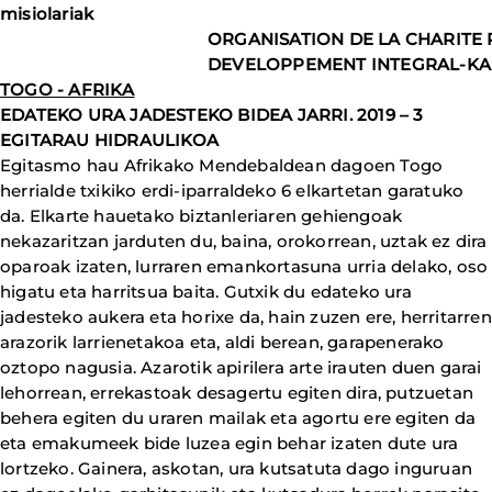
misiolariak
ORGANISATION DE LA CHARITE
DEVELOPPEMENT INTEGRAL-K
TOGO - AFRIKA
EDATEKO URA JADESTEKO BIDEA JARRI. 2019 – 3
EGITARAU HIDRAULIKOA
Egitasmo hau Afrikako Mendebaldean dagoen Togo
herrialde txikiko erdi-iparraldeko 6 elkartetan garatuko
da. Elkarte hauetako biztanleriaren gehiengoak
nekazaritzan jarduten du, baina, orokorrean, uztak ez dira
oparoak izaten, lurraren emankortasuna urria delako, oso
higatu eta harritsua baita. Gutxik du edateko ura
jadesteko aukera eta horixe da, hain zuzen ere, herritarren
arazorik larrienetakoa eta, aldi berean, garapenerako
oztopo nagusia. Azarotik apirilera arte irauten duen garai
lehorrean, errekastoak desagertu egiten dira, putzuetan
behera egiten du uraren mailak eta agortu ere egiten da
eta emakumeek bide luzea egin behar izaten dute ura
lortzeko. Gainera, askotan, ura kutsatuta dago inguruan