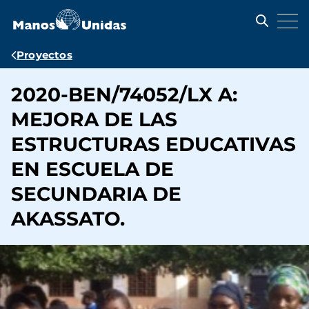
Pasar
al
contenido
principal
Ruta
Proyectos
de
2020-BEN/74052/LX A:
navegación
MEJORA DE LAS
ESTRUCTURAS EDUCATIVAS
EN ESCUELA DE
SECUNDARIA DE
AKASSATO.