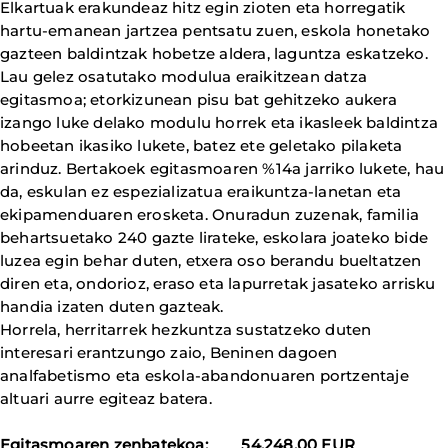
Elkartuak erakundeaz hitz egin zioten eta horregatik
hartu-emanean jartzea pentsatu zuen, eskola honetako
gazteen baldintzak hobetze aldera, laguntza eskatzeko.
Lau gelez osatutako modulua eraikitzean datza
egitasmoa; etorkizunean pisu bat gehitzeko aukera
izango luke delako modulu horrek eta ikasleek baldintza
hobeetan ikasiko lukete, batez ete geletako pilaketa
arinduz. Bertakoek egitasmoaren %14a jarriko lukete, hau
da, eskulan ez espezializatua eraikuntza-lanetan eta
ekipamenduaren erosketa. Onuradun zuzenak, familia
behartsuetako 240 gazte lirateke, eskolara joateko bide
luzea egin behar duten, etxera oso berandu bueltatzen
diren eta, ondorioz, eraso eta lapurretak jasateko arrisku
handia izaten duten gazteak.
Horrela, herritarrek hezkuntza sustatzeko duten
interesari erantzungo zaio, Beninen dagoen
analfabetismo eta eskola-abandonuaren portzentaje
altuari aurre egiteaz batera.
Egitasmoaren zenbatekoa: 54.248,00 EUR