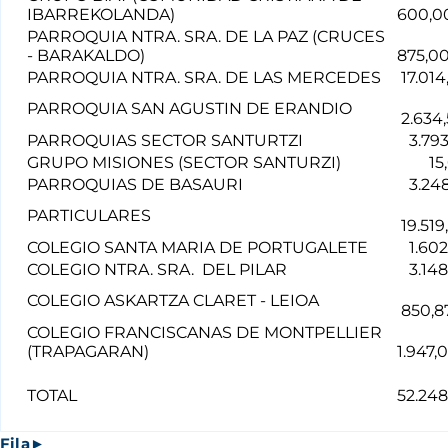
IBARREKOLANDA)
600,0
PARROQUIA NTRA. SRA. DE LA PAZ (CRUCES
- BARAKALDO)
875,0
PARROQUIA NTRA. SRA. DE LAS MERCEDES
17.014
PARROQUIA SAN AGUSTIN DE ERANDIO
2.634
PARROQUIAS SECTOR SANTURTZI
3.793
GRUPO MISIONES (SECTOR SANTURZI)
15,
PARROQUIAS DE BASAURI
3.248
PARTICULARES
19.519
COLEGIO SANTA MARIA DE PORTUGALETE
1.602
COLEGIO NTRA. SRA. DEL PILAR
3.148
COLEGIO ASKARTZA CLARET - LEIOA
850,8
COLEGIO FRANCISCANAS DE MONTPELLIER
(TRAPAGARAN)
1.947,
TOTAL
52.248
Fila►