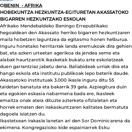
O
BENIN - AFRIKA
HOBEKUNTZA HEZKUNTZA-EGITURETAN AKASSATOKO
BIGARREN HEZKUNTZAKO ESKOLAN
Afrikako Mendebaldeko Beningo Errepublikako
hegoaldean den Akassato herriko bigarren hezkuntzaren
maila hobetzen laguntzea da egitasmo honen helburua.
Inguru honetako herritarrak landa eremukoak dira gehien
bat, eta azken urteetan agerikoa da jendea seme eta
alabak haurtzarotik ikasketak bukatu arte eskolatzeak
duen garrantziaz jabetu dena. Baliabideak urriak dira eta
hango eskola eta institutu publikoak lepo beterik daude.
Akassatoko institutuak 3.000 ikasle inguru ditu 55
taldetan banatuta eta bakarrik 39 gela. Azpiegitura duin
eta egokien eskasia nabarmena bada ere, ikasleek
emaitza onak atera dituzte azterketa ofizialetan eta
horrek ematen den irakaskuntzaren kalitatea bermatuta
dagoela islatzen du.
Ikastetxean irakasle lanetan ari den Sor Dominicarena da
ekimena. Kongregazioko kide espainiarrek Esku