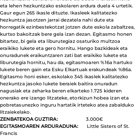
eta lehen hezkuntzako eskolaren ardura duela 4 urtetik.
Gaur egun 265 ikasle dituzte. Ikasleek kalitatezko
hezkuntza jasotzen jarrai dezatela nahi dute eta
horregatik ezinbestekotzat jotzen dute eskola zabaltzea,
kurtso bakoitzak bere gela izan dezan. Egitasmo honen
bitartez, bi gela eta liburutegiaz osaturiko multzoa
eraikiko lukete eta gero hornitu. Hango bazkideak eta
onuradunek eraikuntzaren zati bat eraikiko lukete eta
liburutegia hornitu, hau da, egitasmoaren %16a hartuko
lukete beren gain eta Esku Elkartuak erakundeak %86a.
Egitasmo honi esker, eskolako 345 ikaslek kalitatezko
hezkuntza jasoko lukete beraiek baitira onuradun
nagusiak eta zeharka beren elkarteko 1.725 kideren
onerako ere izango litzateke, etorkizun hobea izan eta
pobretasunezko inguru hartatik irteteko atea zabalduko
litzaiekelako.
ZENBATEKOA GUZTIRA:
3.000€
EGITASMOAREN ARDURADUNA:
Little Sisters of St.
Francis