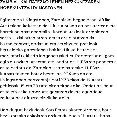
ZAMBIA - KALITATEZKO LEHEN HEZKUNTZAREN
HOBEKUNTZA LIVINGSTONEN
Egitasmoa Livingstonen, Zambiako hegoaldean, Afrika
Australean kokatzen da. Hiri turistikoa da nazioartean eta
horrek hainbat abantaila –komunikazioak, errepideen
sarea,…- dakarren arren, arazo ere bihurtzen da
biztanleentzat, ondasun eta zerbitzuen prezioak
herrialdeko garestienak baitira. Hiriko biztanleak,
merkatari txiki edo langabetuak dira. Pobretasunak gora
egin du azken urteetan eta, ondorioz, HIESaren pandemia
asko hedatu da. Zambian, esate baterako, HIESaz
kutsatutakoen batez bestekoa, %14koa da eta
Livingstonen portzentaje hori %30ekoa da. Kutsatu
gehienak, 15 eta 39 urte bitartekoak dira. Ondorioz, haur
asko eta asko umezurtz geratzen da eta egundoko
zailtasunak dituzte bizirik irauteko.
Han dugun bazkideak, San Frantziskoren Arrebak, haur
hezkuntzako eskolaren ardura du duela 11 urtetik hona