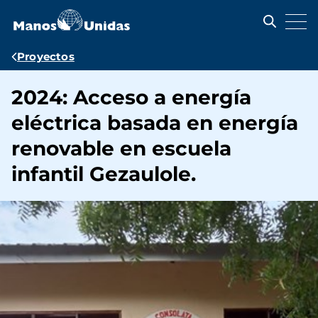
Pasar
al
contenido
principal
Ruta
Proyectos
de
2024: Acceso a energía
navegación
eléctrica basada en energía
renovable en escuela
infantil Gezaulole.