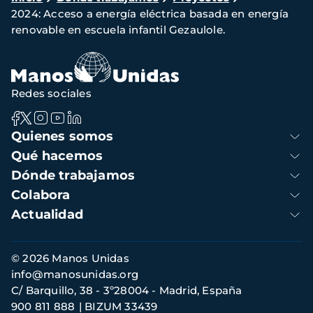
2024: Acceso a energía eléctrica basada en energía
de
renovable en escuela infantil Gezaulole.
navegación
Redes sociales
Navegación
Quienes somos
principal
Qué hacemos
Dónde trabajamos
Colabora
Actualidad
Información
© 2026 Manos Unidas
de
info@manosunidas.org
contacto
C/ Barquillo, 38 - 3º28004 - Madrid, España
900 811 888
BIZUM 33439