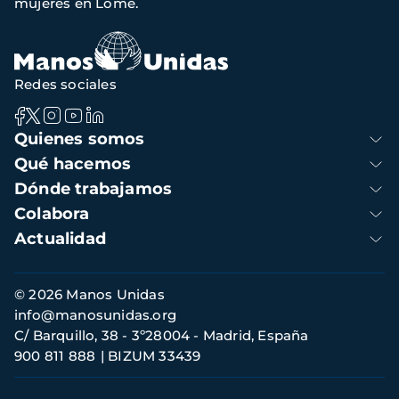
mujeres en Lome.
navegación
Redes sociales
Navegación
Quienes somos
principal
Qué hacemos
Dónde trabajamos
Colabora
Actualidad
Información
© 2026 Manos Unidas
de
info@manosunidas.org
contacto
C/ Barquillo, 38 - 3º28004 - Madrid, España
900 811 888
BIZUM 33439