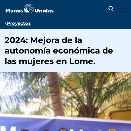
Pasar
al
contenido
principal
Ruta
Proyectos
de
2024: Mejora de la
navegación
autonomía económica de
las mujeres en Lome.