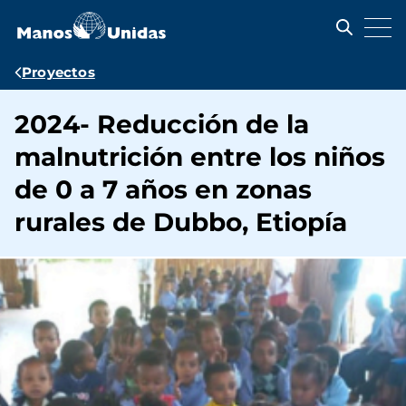
Pasar
al
contenido
principal
Ruta
Proyectos
de
2024- Reducción de la
navegación
malnutrición entre los niños
de 0 a 7 años en zonas
rurales de Dubbo, Etiopía