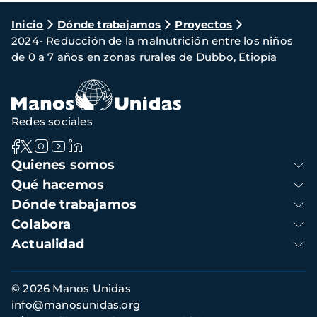
Ruta
Inicio
Dónde trabajamos
Proyectos
2024- Reducción de la malnutrición entre los niños
de
de 0 a 7 años en zonas rurales de Dubbo, Etiopía
navegación
Redes sociales
Navegación
Quienes somos
principal
Qué hacemos
Dónde trabajamos
Colabora
Actualidad
Información
© 2026 Manos Unidas
de
info@manosunidas.org
contacto