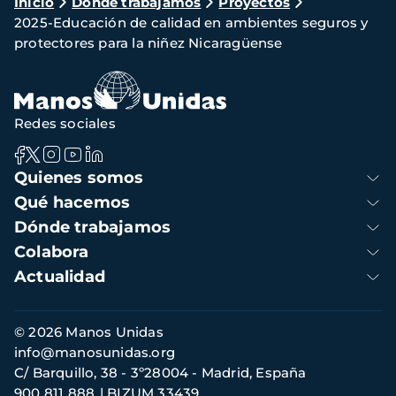
Ruta
Inicio
Dónde trabajamos
Proyectos
2025-Educación de calidad en ambientes seguros y
de
protectores para la niñez Nicaragüense
navegación
Redes sociales
Navegación
Quienes somos
principal
Qué hacemos
Dónde trabajamos
Colabora
Actualidad
Información
© 2026 Manos Unidas
de
info@manosunidas.org
contacto
C/ Barquillo, 38 - 3º28004 - Madrid, España
900 811 888
BIZUM 33439