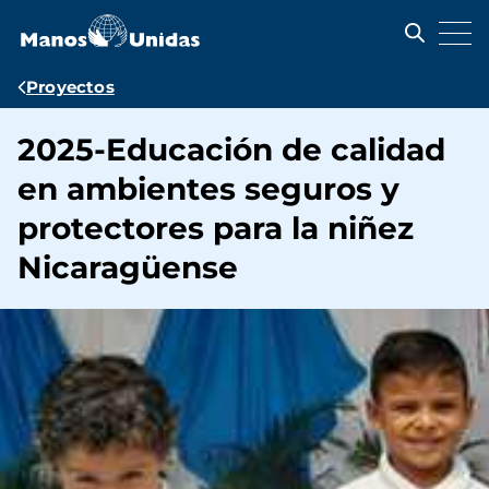
Pasar
al
contenido
principal
Ruta
Proyectos
de
2025-Educación de calidad
navegación
en ambientes seguros y
protectores para la niñez
Nicaragüense