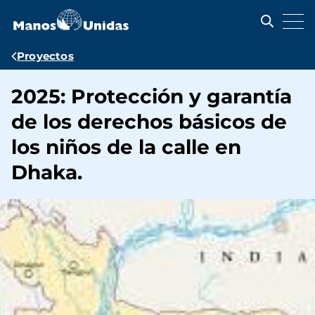
Pasar
al
contenido
principal
Ruta
Proyectos
de
2025: Protección y garantía
navegación
de los derechos básicos de
los niños de la calle en
Dhaka.