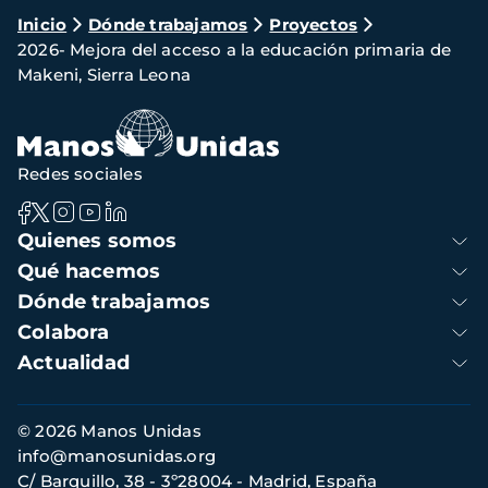
Ruta
Inicio
Dónde trabajamos
Proyectos
2026- Mejora del acceso a la educación primaria de
de
Makeni, Sierra Leona
navegación
Redes sociales
Navegación
Quienes somos
principal
Qué hacemos
Dónde trabajamos
Colabora
Actualidad
Información
© 2026 Manos Unidas
de
info@manosunidas.org
contacto
C/ Barquillo, 38 - 3º28004 - Madrid, España