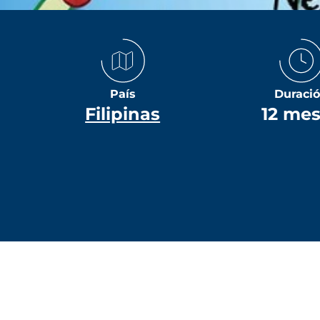
País
Duraci
Filipinas
12 me