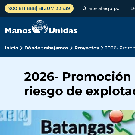
Pasar
Menú
900 811 888
BIZUM 33439
Únete al equipo
D
al
principal
contenido
principal
Ruta
Inicio
Dónde trabajamos
Proyectos
2026- Promoc
de
navegación
2026- Promoción 
riesgo de explota