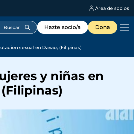
Área de socios
M
d
c
Menú
Hazte socio/a
Dona
d
de
us
destacados
cabecera
tación sexual en Davao, (Filipinas)
jeres y niñas en
(Filipinas)