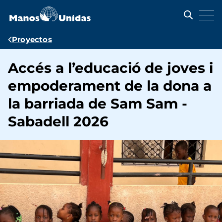
Pasar
al
contenido
principal
Ruta
Proyectos
de
Accés a l’educació de joves i
navegación
empoderament de la dona a
la barriada de Sam Sam -
Sabadell 2026