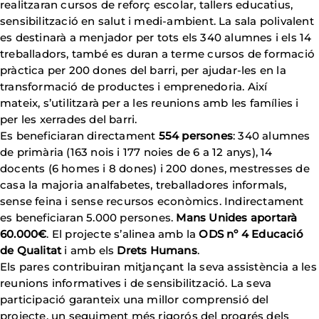
realitzaran cursos de reforç escolar, tallers educatius,
sensibilització en salut i medi-ambient. La sala polivalent
es destinarà a menjador per tots els 340 alumnes i els 14
treballadors, també es duran a terme cursos de formació
pràctica per 200 dones del barri, per ajudar-les en la
transformació de productes i emprenedoria. Així
mateix, s’utilitzarà per a les reunions amb les famílies i
per les xerrades del barri.
Es beneficiaran directament
554 persones
: 340 alumnes
de primària (163 nois i 177 noies de 6 a 12 anys), 14
docents (6 homes i 8 dones) i 200 dones, mestresses de
casa la majoria analfabetes, treballadores informals,
sense feina i sense recursos econòmics. Indirectament
es beneficiaran 5.000 persones.
Mans Unides aportarà
60.000€
. El projecte s’alinea amb la
ODS nº 4 Educació
de Qualitat
i amb els
Drets Humans
.
Els pares contribuiran mitjançant la seva assistència a les
reunions informatives i de sensibilització. La seva
participació garanteix una millor comprensió del
projecte, un seguiment més rigorós del progrés dels