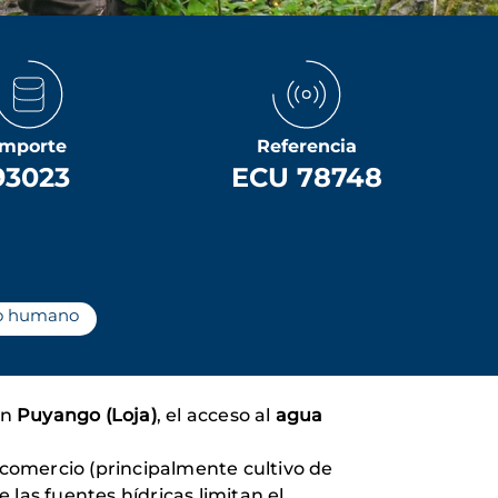
Importe
Referencia
93023
ECU 78748
mo humano
ón
Puyango (Loja)
, el acceso al
agua
.
 comercio (principalmente cultivo de
 las fuentes hídricas limitan el