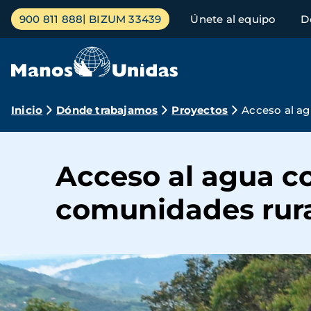
Pasar
Menú
900 811 888
BIZUM 33439
Únete al equipo
D
al
principal
contenido
principal
Ruta
Inicio
Dónde trabajamos
Proyectos
Acceso al a
de
navegación
Acceso al agua 
comunidades rura