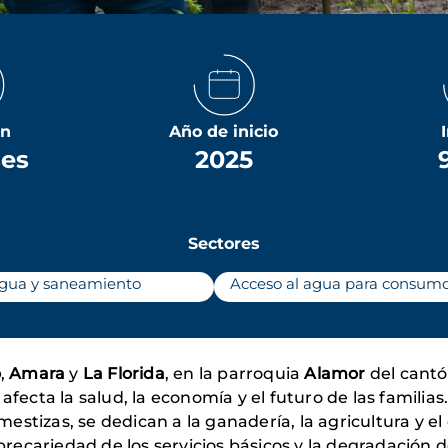
ón
Año de inicio
ses
2025
Sectores
gua y saneamiento
Acceso al agua para consu
o
,
Amara
y
La Florida
, en la parroquia
Alamor
del cant
fecta la salud, la economía y el futuro de las familias
tizas, se dedican a la ganadería, la agricultura y el
recariedad de los servicios básicos y la degradación de