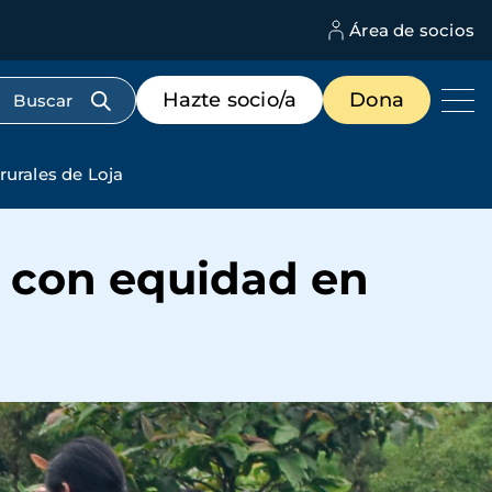
Área de socios
M
d
c
Menú
Hazte socio/a
Dona
d
de
us
destacados
cabecera
urales de Loja
 con equidad en