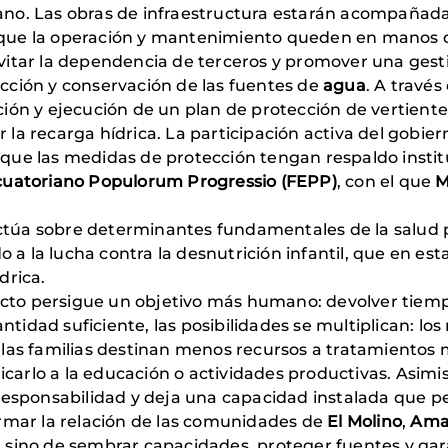
. Las obras de infraestructura estarán acompañadas 
o que la operación y mantenimiento queden en manos 
itar la dependencia de terceros y promover una gest
ección y conservación de las fuentes de
agua
. A travé
ación y ejecución de un plan de protección de vertient
r la recarga hídrica. La participación activa del gobie
r que las medidas de protección tengan respaldo instit
uatoriano Populorum Progressio (FEPP)
, con el que
M
 actúa sobre determinantes fundamentales de la salud
 a la lucha contra la desnutrición infantil, que en 
drica.
oyecto persigue un objetivo más humano: devolver tiempo
ntidad suficiente, las posibilidades se multiplican: los
as familias destinan menos recursos a tratamientos mé
icarlo a la educación o actividades productivas. Asim
orresponsabilidad y deja una capacidad instalada que p
formar la relación de las comunidades de
El Molino
,
Ama
a, sino de sembrar capacidades, proteger fuentes y gar