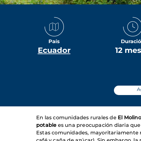
País
Duraci
Ecuador
12 me
A
En las comunidades rurales de
El Molin
potable
es una preocupación diaria que a
Estas comunidades, mayoritariamente mes
café y caña de azúcar). Sin embargo, la p