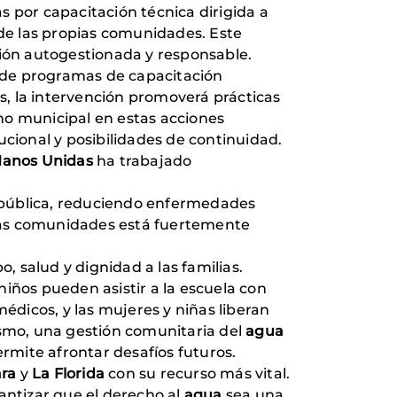
por capacitación técnica dirigida a
de las propias comunidades. Este
ión autogestionada y responsable.
s de programas de capacitación
es, la intervención promoverá prácticas
rno municipal en estas acciones
ucional y posibilidades de continuidad.
anos Unidas
ha trabajado
 pública, reduciendo enfermedades
estas comunidades está fuertemente
, salud y dignidad a las familias.
 niños pueden asistir a la escuela con
dicos, y las mujeres y niñas liberan
ismo, una gestión comunitaria del
agua
ermite afrontar desafíos futuros.
ra
y
La Florida
con su recurso más vital.
antizar que el derecho al
agua
sea una