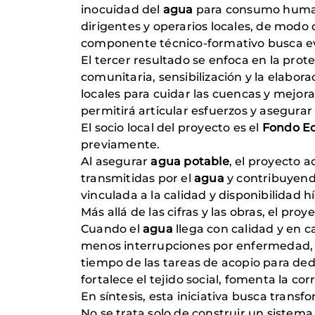
inocuidad del
agua
para consumo humano
dirigentes y operarios locales, de mod
componente técnico-formativo busca ev
El tercer resultado se enfoca en la prot
comunitaria, sensibilización y la elabor
locales para cuidar las cuencas y mejora
permitirá articular esfuerzos y asegura
El socio local del proyecto es el
Fondo Ec
previamente.
Al asegurar
agua potable
, el proyecto
transmitidas por el
agua
y contribuyendo
vinculada a la calidad y disponibilidad hí
Más allá de las cifras y las obras, el pr
Cuando el
agua
llega con calidad y en ca
menos interrupciones por enfermedad, l
tiempo de las tareas de acopio para ded
fortalece el tejido social, fomenta la c
En síntesis, esta iniciativa busca trans
No se trata solo de construir un sistem