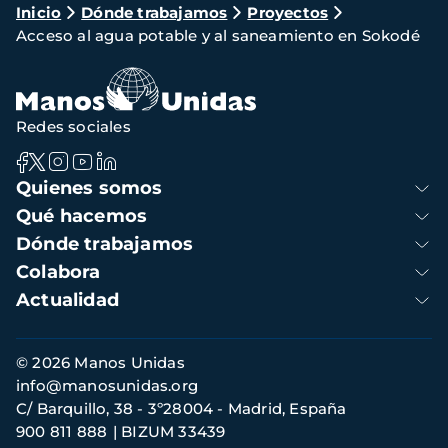
Ruta
Inicio
Dónde trabajamos
Proyectos
Acceso al agua potable y al saneamiento en Sokodé
de
navegación
Redes sociales
Navegación
Quienes somos
principal
Qué hacemos
Dónde trabajamos
Colabora
Actualidad
Información
© 2026 Manos Unidas
de
info@manosunidas.org
contacto
C/ Barquillo, 38 - 3º28004 - Madrid, España
900 811 888
BIZUM 33439