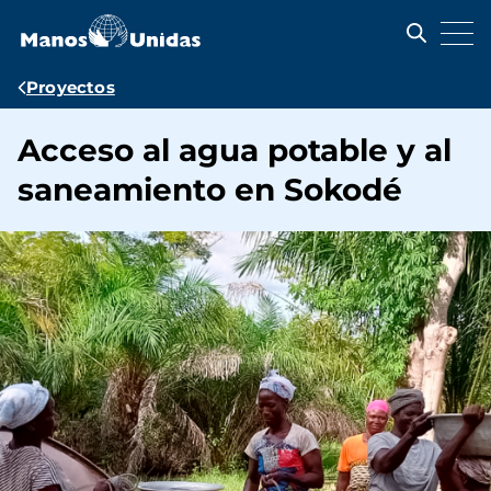
Pasar
al
contenido
principal
Ruta
Proyectos
de
Acceso al agua potable y al
navegación
saneamiento en Sokodé