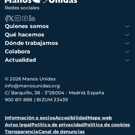
Redes sociales
Navegación
Quienes somos
principal
Qué hacemos
Dónde trabajamos
Colabora
Actualidad
Información
© 2026 Manos Unidas
de
info@manosunidas.org
contacto
C/ Barquillo, 38 - 3º28004 - Madrid, España
900 811 888
BIZUM 33439
Menú
Información a socios
Accesibilidad
Mapa web
secundario
Aviso legal
Política de privacidad
Política de cookies
Transparencia
Canal de denuncias