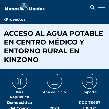
Pasar
al
contenido
principal
Ruta
Proyectos
de
ACCESO AL AGUA POTABLE
navegación
EN CENTRO MÉDICO Y
ENTORNO RURAL EN
KINZONO
País
Año de inicio
Importe
República
Democrática
RDC 76467
del Congo
2023
LXIII C