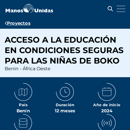
Pasar
al
contenido
principal
Ruta
Proyectos
de
ACCESO A LA EDUCACIÓN
navegación
EN CONDICIONES SEGURAS
PARA LAS NIÑAS DE BOKO
Benin - África Oeste
País
Duración
Año de inicio
Benín
12 meses
2024