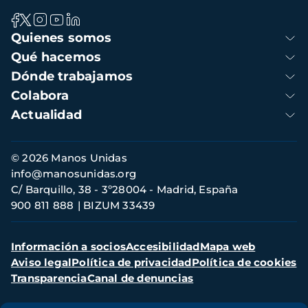
Navegación
Quienes somos
principal
Qué hacemos
Dónde trabajamos
Colabora
Actualidad
Información
© 2026 Manos Unidas
de
info@manosunidas.org
contacto
C/ Barquillo, 38 - 3º28004 - Madrid, España
900 811 888
BIZUM 33439
Menú
Información a socios
Accesibilidad
Mapa web
secundario
Aviso legal
Política de privacidad
Política de cookies
Transparencia
Canal de denuncias