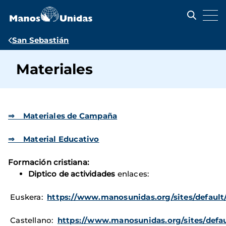
Pasar
al
contenido
principal
Ruta
San Sebastián
de
Materiales
navegación
⇒ Materiales de Campaña
⇒ Material Educativo
Formación cristiana:
Diptico de actividades
enlaces:
Euskera:
https://www.manosunidas.org/sites/default/
Castellano:
https://www.manosunidas.org/sites/defaul