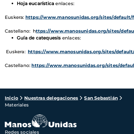
Hoja eucarística
enlaces:
Euskera:
https://www.manosunidas.org/sites/default/f
Castellano: h
ttps://www.manosunidas.org/sites/defaul
Guía de catequesis
enlaces:
Euskera:
https://www.manosunidas.org/sites/default/
Castellano:
https://www.manosunidas.org/sites/defaul
Ruta
Inicio
Nuestras delegaciones
San Sebastián
Materiales
de
navegación
Redes sociales