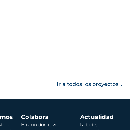
Ir a todos los proyectos
amos
Colabora
Actualidad
frica
Haz un donativo
Noticias