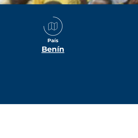
País
Benín