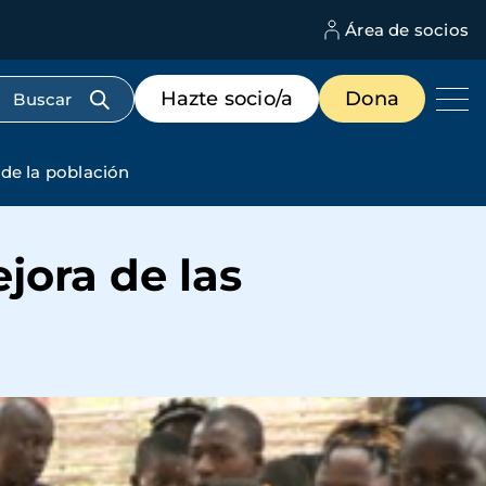
Área de socios
M
d
c
Menú
Hazte socio/a
Dona
d
de
us
destacados
cabecera
 de la población
jora de las