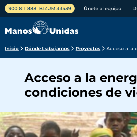
Pasar
Menú
900 811 888
BIZUM 33439
Únete al equipo
D
al
principal
contenido
principal
Ruta
Inicio
Dónde trabajamos
Proyectos
Acceso a la e
de
navegación
Acceso a la energí
condiciones de vi