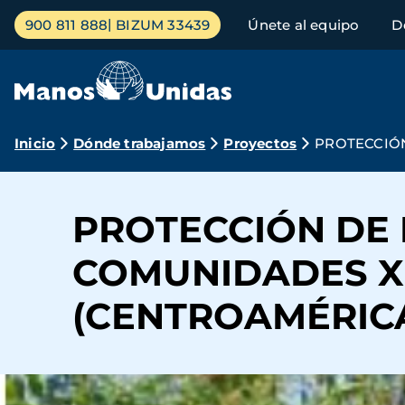
Pasar
Menú
900 811 888
BIZUM 33439
Únete al equipo
D
al
principal
contenido
principal
Ruta
Inicio
Dónde trabajamos
Proyectos
PROTECCIÓN
de
navegación
PROTECCIÓN DE 
COMUNIDADES X
(CENTROAMÉRICA