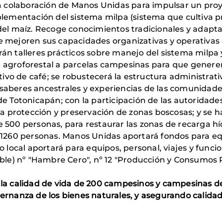
la colaboración de Manos Unidas para impulsar un pro
plementación del sistema milpa (sistema que cultiva p
as del maíz. Recoge conocimientos tradicionales y adaptac
e mejoren sus capacidades organizativas y operativas
izarán talleres prácticos sobre manejo del sistema mil
 agroforestal a parcelas campesinas para que generen
tivo de café; se robustecerá la estructura administrati
saberes ancestrales y experiencias de las comunidade
de Totonicapán; con la participación de las autoridade
 la protección y preservación de zonas boscosas; y se 
 500 personas, para restaurar las zonas de recarga híd
 1260 personas. Manos Unidas aportará fondos para equ
o local aportará para equipos, personal, viajes y func
ible) nº "Hambre Cero", nº 12 "Producción y Consumos 
 la calidad de vida de 200 campesinos y campesinas d
rnanza de los bienes naturales, y asegurando calidad 