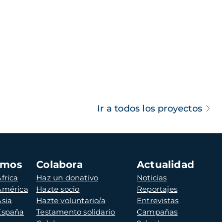
Ir a todos los proyectos
amos
Colabora
Actualidad
frica
Haz un donativo
Noticias
 América
Hazte socio
Reportajes
Asia
Hazte voluntario/a
Entrevistas
 España
Testamento solidario
Campañas