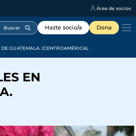
Área de socios
M
d
c
Menú
Hazte socio/a
Dona
d
de
us
destacados
cabecera
 DE GUATEMALA. (CENTROAMÉRICA).
LES EN
A.