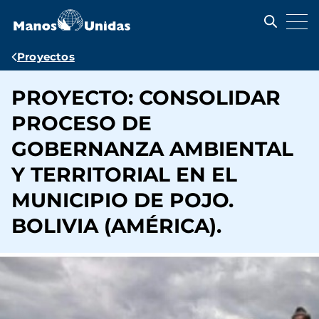
Pasar
al
contenido
principal
Ruta
Proyectos
de
PROYECTO: CONSOLIDAR
navegación
PROCESO DE
GOBERNANZA AMBIENTAL
Y TERRITORIAL EN EL
MUNICIPIO DE POJO.
BOLIVIA (AMÉRICA).