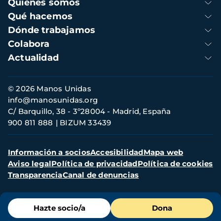
Navegación
Quienes somos
principal
Qué hacemos
Dónde trabajamos
Colabora
Actualidad
Información
© 2026 Manos Unidas
de
info@manosunidas.org
contacto
C/ Barquillo, 38 - 3º28004 - Madrid, España
900 811 888
BIZUM 33439
Menú
Información a socios
Accesibilidad
Mapa web
secundario
Aviso legal
Política de privacidad
Política de cookies
Transparencia
Canal de denuncias
Menú
Hazte socio/a
Dona
de