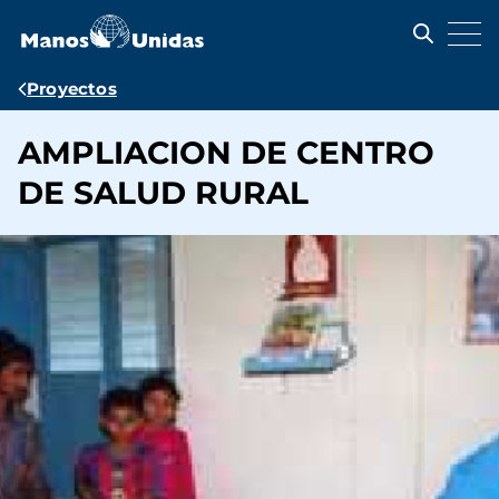
Pasar
al
contenido
principal
Ruta
Proyectos
de
AMPLIACION DE CENTRO
navegación
DE SALUD RURAL