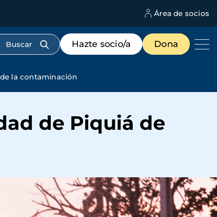
Área de socios
M
d
c
Menú
Hazte socio/a
Dona
d
de
us
destacados
cabecera
 de la contaminación
dad de Piquiá de