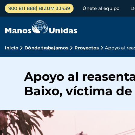
Pasar
Menú
900 811 888
BIZUM 33439
Únete al equipo
D
al
principal
contenido
principal
Ruta
Inicio
Dónde trabajamos
Proyectos
Apoyo al rea
de
navegación
Apoyo al reasent
Baixo, víctima de