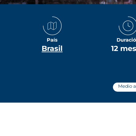
País
Duraci
Brasil
12 me
Medio a