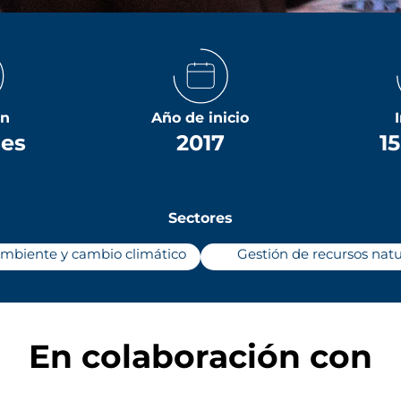
ón
Año de inicio
ses
2017
1
Sectores
mbiente y cambio climático
Gestión de recursos natu
En colaboración con