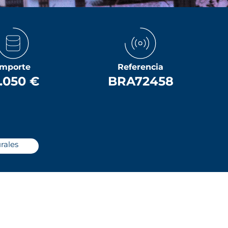
Importe
Referencia
5.050 €
BRA72458
rales