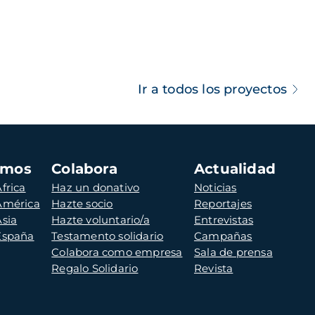
Ir a todos los proyectos
amos
Colabora
Actualidad
frica
Haz un donativo
Noticias
 América
Hazte socio
Reportajes
Asia
Hazte voluntario/a
Entrevistas
 España
Testamento solidario
Campañas
Colabora como empresa
Sala de prensa
Regalo Solidario
Revista