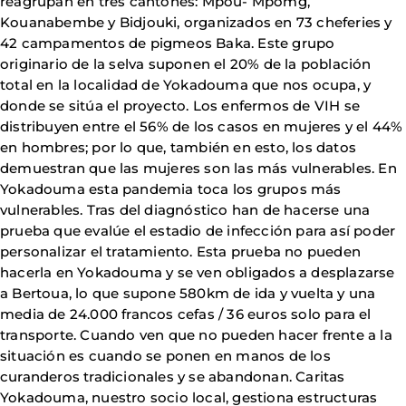
reagrupan en tres cantones: Mpou- Mpomg,
Kouanabembe y Bidjouki, organizados en 73 cheferies y
42 campamentos de pigmeos Baka. Este grupo
originario de la selva suponen el 20% de la población
total en la localidad de Yokadouma que nos ocupa, y
donde se sitúa el proyecto. Los enfermos de VIH se
distribuyen entre el 56% de los casos en mujeres y el 44%
en hombres; por lo que, también en esto, los datos
demuestran que las mujeres son las más vulnerables. En
Yokadouma esta pandemia toca los grupos más
vulnerables. Tras del diagnóstico han de hacerse una
prueba que evalúe el estadio de infección para así poder
personalizar el tratamiento. Esta prueba no pueden
hacerla en Yokadouma y se ven obligados a desplazarse
a Bertoua, lo que supone 580km de ida y vuelta y una
media de 24.000 francos cefas / 36 euros solo para el
transporte. Cuando ven que no pueden hacer frente a la
situación es cuando se ponen en manos de los
curanderos tradicionales y se abandonan. Caritas
Yokadouma, nuestro socio local, gestiona estructuras