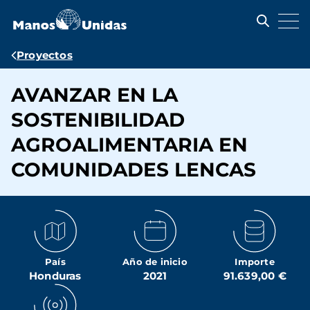
Pasar
al
contenido
principal
Ruta
Proyectos
de
AVANZAR EN LA
navegación
SOSTENIBILIDAD
AGROALIMENTARIA EN
COMUNIDADES LENCAS
País
Año de inicio
Importe
Honduras
2021
91.639,00 €