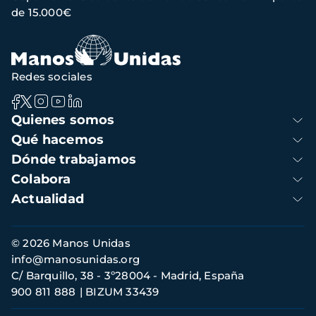
de 15.000€
Redes sociales
Navegación
Quienes somos
principal
Qué hacemos
Dónde trabajamos
Colabora
Actualidad
Información
© 2026 Manos Unidas
de
info@manosunidas.org
contacto
C/ Barquillo, 38 - 3º28004 - Madrid, España
900 811 888
BIZUM 33439