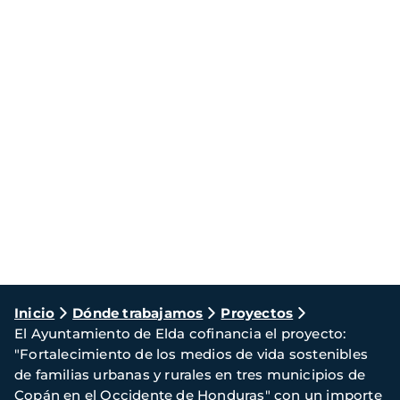
Ruta
Inicio
Dónde trabajamos
Proyectos
El Ayuntamiento de Elda cofinancia el proyecto:
de
"Fortalecimiento de los medios de vida sostenibles
navegación
de familias urbanas y rurales en tres municipios de
Copán en el Occidente de Honduras" con un importe