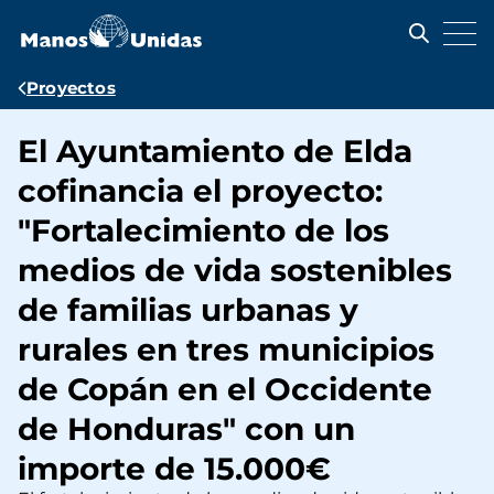
Pasar
al
contenido
principal
Ruta
Proyectos
de
El Ayuntamiento de Elda
navegación
cofinancia el proyecto:
"Fortalecimiento de los
medios de vida sostenibles
de familias urbanas y
rurales en tres municipios
de Copán en el Occidente
de Honduras" con un
importe de 15.000€