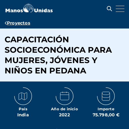
Pasar
al
contenido
principal
Ruta
Proyectos
de
CAPACITACIÓN
navegación
SOCIOECONÓMICA PARA
MUJERES, JÓVENES Y
NIÑOS EN PEDANA
País
Año de inicio
Importe
India
2022
75.798,00 €