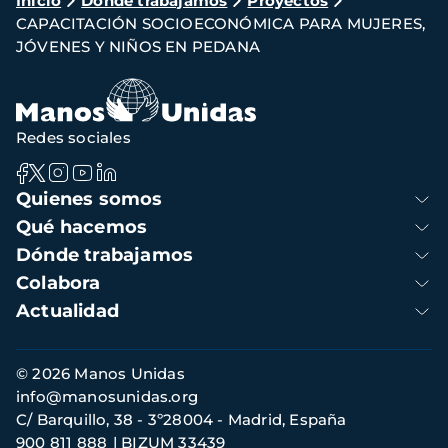
Ruta
Inicio
Dónde trabajamos
Proyectos
CAPACITACIÓN SOCIOECONÓMICA PARA MUJERES,
de
JÓVENES Y NIÑOS EN PEDANA
navegación
Redes sociales
Navegación
Quienes somos
principal
Qué hacemos
Dónde trabajamos
Colabora
Actualidad
Información
© 2026 Manos Unidas
de
info@manosunidas.org
contacto
C/ Barquillo, 38 - 3º28004 - Madrid, España
900 811 888
BIZUM 33439