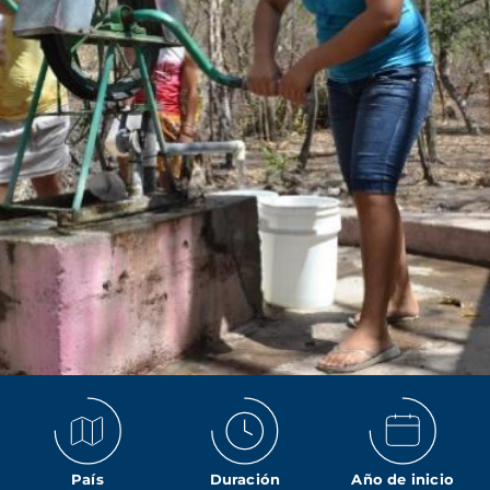
País
Duración
Año de inicio