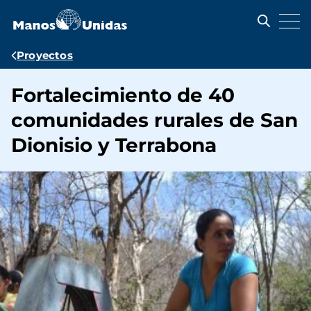
Pasar
al
contenido
principal
Ruta
Proyectos
de
Fortalecimiento de 40
navegación
comunidades rurales de San
Dionisio y Terrabona