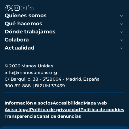
Navegación
Quienes somos
principal
Qué hacemos
Dónde trabajamos
Colabora
Actualidad
Información
© 2026 Manos Unidas
de
info@manosunidas.org
contacto
C/ Barquillo, 38 - 3º28004 - Madrid, España
900 811 888
BIZUM 33439
Menú
Información a socios
Accesibilidad
Mapa web
secundario
Aviso legal
Política de privacidad
Política de cookies
Transparencia
Canal de denuncias