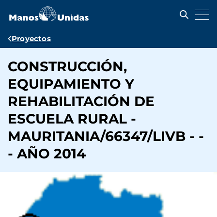
Pasar
al
contenido
principal
Ruta
Proyectos
de
CONSTRUCCIÓN,
navegación
EQUIPAMIENTO Y
REHABILITACIÓN DE
ESCUELA RURAL -
MAURITANIA/66347/LIVB - -
- AÑO 2014