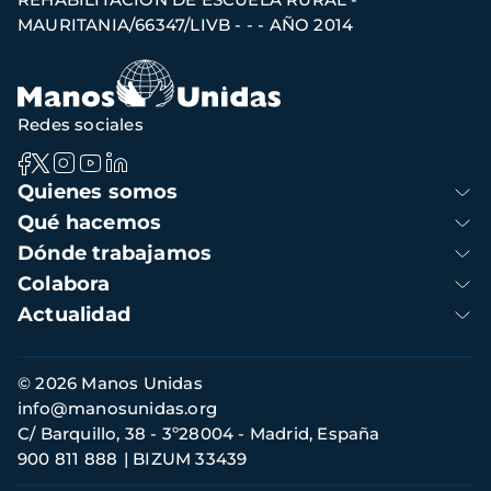
navegación
MAURITANIA/66347/LIVB - - - AÑO 2014
Redes sociales
Navegación
Quienes somos
principal
Qué hacemos
Dónde trabajamos
Colabora
Actualidad
Información
© 2026 Manos Unidas
de
info@manosunidas.org
contacto
C/ Barquillo, 38 - 3º28004 - Madrid, España
900 811 888
BIZUM 33439