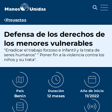
Pasar
al
contenido
principal
Ruta
Proyectos
de
Defensa de los derechos de
navegación
los menores vulnerables
"Erradicar el trabajo forzoso e infantil y la trata de
seres humanos" " Poner fin a la violencia contra los
niños y su trata".
País
Duración
Año de inicio
Benín
12 meses
11/2022