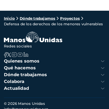
Ruta
Inicio
Dónde trabajamos
Proyectos
Defensa de los derechos de los menores vulnerables
de
navegación
Redes sociales
Navegación
Quienes somos
principal
Qué hacemos
Dónde trabajamos
Colabora
Actualidad
Información
© 2026 Manos Unidas
de