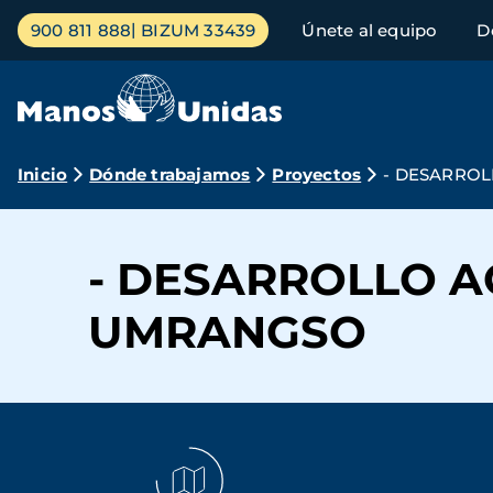
Pasar
Menú
900 811 888
BIZUM 33439
Únete al equipo
D
al
principal
contenido
principal
Ruta
Inicio
Dónde trabajamos
Proyectos
- DESARROL
de
navegación
- DESARROLLO A
UMRANGSO