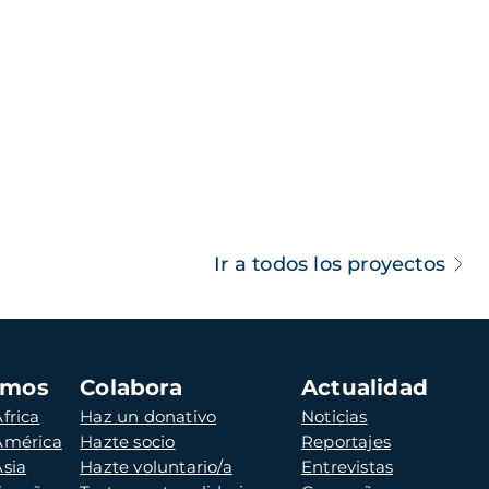
Ir a todos los proyectos
amos
Colabora
Actualidad
frica
Haz un donativo
Noticias
 América
Hazte socio
Reportajes
Asia
Hazte voluntario/a
Entrevistas