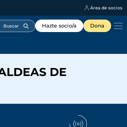
Área de socios
M
d
c
Menú
Hazte socio/a
Dona
d
de
us
destacados
cabecera
 ALDEAS DE