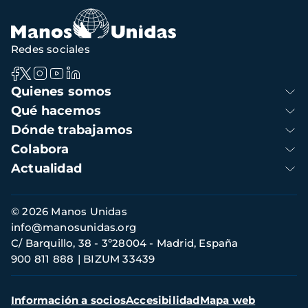
Redes sociales
Navegación
Quienes somos
principal
Qué hacemos
Dónde trabajamos
Colabora
Actualidad
Información
© 2026 Manos Unidas
de
info@manosunidas.org
contacto
C/ Barquillo, 38 - 3º28004 - Madrid, España
900 811 888
BIZUM 33439
Menú
Información a socios
Accesibilidad
Mapa web