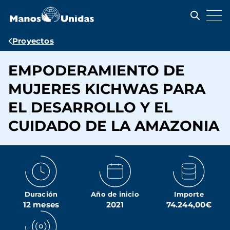
Pasar
al
contenido
principal
Ruta
Proyectos
de
EMPODERAMIENTO DE
navegación
MUJERES KICHWAS PARA
EL DESARROLLO Y EL
CUIDADO DE LA AMAZONIA
Duración
Año de inicio
Importe
12 meses
2021
74.244,00€