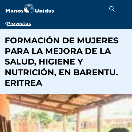
Pasar
al
contenido
principal
Ruta
Proyectos
de
FORMACIÓN DE MUJERES
navegación
PARA LA MEJORA DE LA
SALUD, HIGIENE Y
NUTRICIÓN, EN BARENTU.
ERITREA