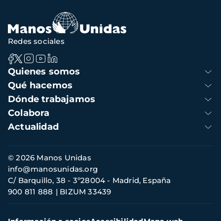
Redes sociales
Navegación
Quienes somos
principal
Qué hacemos
Dónde trabajamos
Colabora
Actualidad
Información
© 2026 Manos Unidas
de
info@manosunidas.org
contacto
C/ Barquillo, 38 - 3º28004 - Madrid, España
900 811 888
BIZUM 33439
Menú