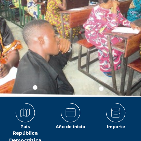
País
Año de inicio
Importe
República
Democrática