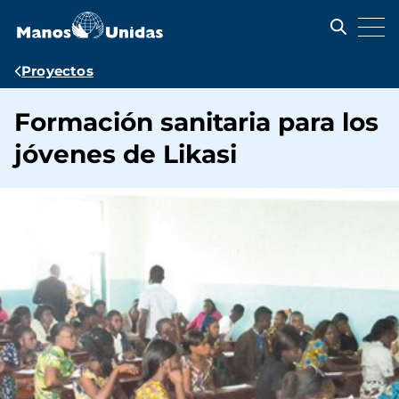
Pasar
al
contenido
principal
Ruta
Proyectos
de
Formación sanitaria para los
navegación
jóvenes de Likasi