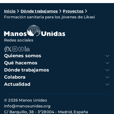
Ruta
Inicio
Dónde trabajamos
Proyectos
Formación sanitaria para los jóvenes de Likasi
de
navegación
Redes sociales
Navegación
Quienes somos
principal
Qué hacemos
Dónde trabajamos
Colabora
Actualidad
Información
© 2026 Manos Unidas
de
info@manosunidas.org
contacto
C/ Barquillo, 38 - 3º28004 - Madrid, España