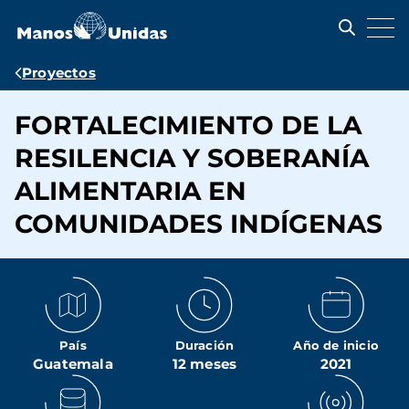
Pasar
al
contenido
principal
Ruta
Proyectos
de
FORTALECIMIENTO DE LA
navegación
RESILENCIA Y SOBERANÍA
ALIMENTARIA EN
COMUNIDADES INDÍGENAS
País
Duración
Año de inicio
Guatemala
12 meses
2021