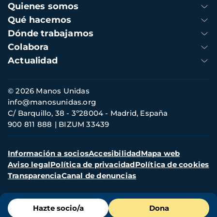
Navegación
Quienes somos
principal
Qué hacemos
Dónde trabajamos
Colabora
Actualidad
Información
© 2026 Manos Unidas
de
info@manosunidas.org
contacto
C/ Barquillo, 38 - 3º28004 - Madrid, España
900 811 888
BIZUM 33439
Menú
Información a socios
Accesibilidad
Mapa web
secundario
Aviso legal
Política de privacidad
Política de cookies
Transparencia
Canal de denuncias
Menú
Hazte socio/a
Dona
de