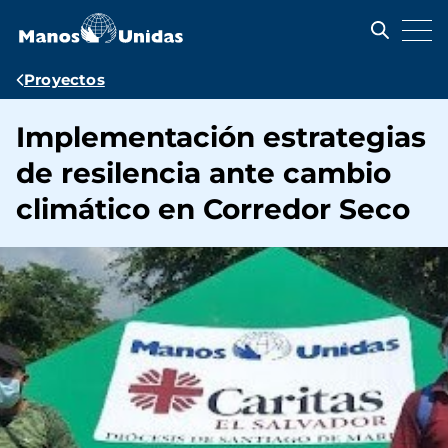
Pasar
al
contenido
principal
Ruta
Proyectos
de
Implementación estrategias
navegación
de resilencia ante cambio
climático en Corredor Seco