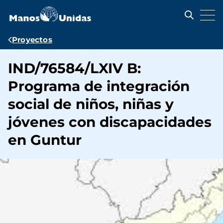
Pasar
al
contenido
principal
Ruta
Proyectos
de
IND/76584/LXIV B:
navegación
Programa de integración
social de niños, niñas y
jóvenes con discapacidades
en Guntur