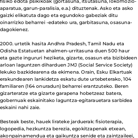
fisiko edota psikikoak (gortasuna, itsutasuna, lokomozio-
aparatua, garun-paralisia, e.a.) dituztenak. Asko eta asko
gaizki elikatuta dago eta egundoko gabeziak ditu
oinarrizko beharrei -edateko ura, garbitasuna, osasuna-
dagokienez.
2000. urtetik hasita Andhra Pradesh, Tamil Nadu eta
Odisha Estatuetan ahalmen-urritasuna duen 500 haur
eta gazte ingururi heziketa, gizarte, osasun eta bizibideen
arloan laguntzen diharduen JMJ (Social Service Society)
lekuko bazkidearena da ekimena. Orain, Esku Elkartuak
erakundearen lankidetza eskatu dute urtebeterako, 104
familiaren (164 onuradun) beharrei erantzuteko. Beren
gizarteratze eta gizarte garapena hobetzeaz batera,
gobernuak eskainitako laguntza-egitarauetara sarbidea
eskaini nahi zaie.
Besteak beste, hauek lirateke jarduerak: fisioterapia,
logopedia, hezkuntza berezia, egokitzapenak etxean,
akonpainamendua eta gaikuntza senide eta zaintzaileei,