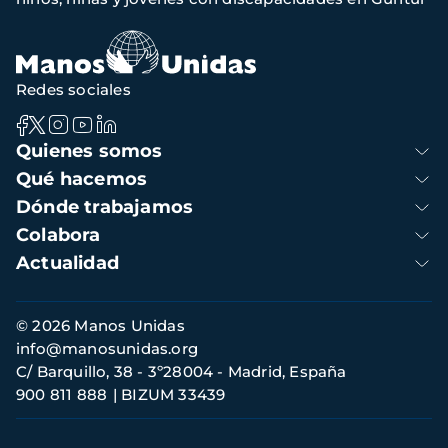
navegación
Redes sociales
Navegación
Quienes somos
principal
Qué hacemos
Dónde trabajamos
Colabora
Actualidad
Información
© 2026 Manos Unidas
de
info@manosunidas.org
contacto
C/ Barquillo, 38 - 3º28004 - Madrid, España
900 811 888
BIZUM 33439