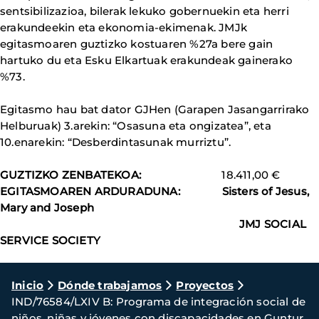
sentsibilizazioa, bilerak lekuko gobernuekin eta herri
erakundeekin eta ekonomia-ekimenak. JMJk
egitasmoaren guztizko kostuaren %27a bere gain
hartuko du eta Esku Elkartuak erakundeak gainerako
%73.
Egitasmo hau bat dator GJHen (Garapen Jasangarrirako
Helburuak) 3.arekin: “Osasuna eta ongizatea”, eta
10.enarekin: “Desberdintasunak murriztu”.
GUZTIZKO ZENBATEKOA:
18.411,00 €
EGITASMOAREN ARDURADUNA: Sisters of Jesus,
Mary and Joseph
JMJ SOCIAL
SERVICE SOCIETY
Ruta
Inicio
Dónde trabajamos
Proyectos
IND/76584/LXIV B: Programa de integración social de
de
niños, niñas y jóvenes con discapacidades en Guntur