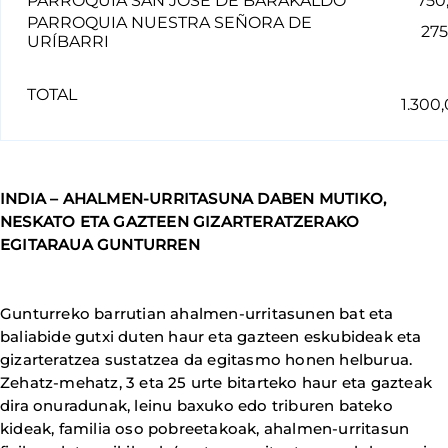
PARROQUIA SAN JOSÉ DE BARAKALDO
750,
PARROQUIA NUESTRA SEÑORA DE
275,
URÍBARRI
TOTAL
1.300
INDIA – AHALMEN-URRITASUNA DABEN MUTIKO,
NESKATO ETA GAZTEEN GIZARTERATZERAKO
EGITARAUA GUNTURREN
Gunturreko barrutian ahalmen-urritasunen bat eta
baliabide gutxi duten haur eta gazteen eskubideak eta
gizarteratzea sustatzea da egitasmo honen helburua.
Zehatz-mehatz, 3 eta 25 urte bitarteko haur eta gazteak
dira onuradunak, leinu baxuko edo triburen bateko
kideak, familia oso pobreetakoak, ahalmen-urritasun